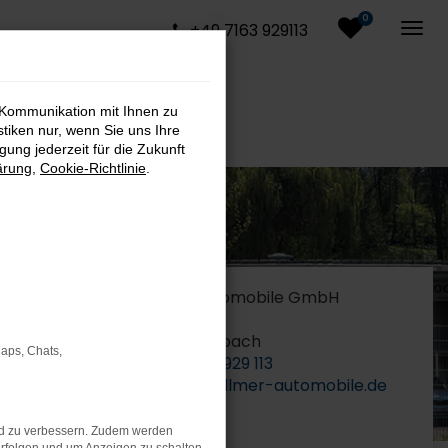
0
+49 7163 929113
 Kommunikation mit Ihnen zu
stiken nur, wenn Sie uns Ihre
ung jederzeit für die Zukunft
ärung
,
Cookie-Richtlinie
.
Vollmer Automobile GmbH
Kanalstr. 30
73061 Ebersbach
Maps, Chats,
Tel.:
07163 – 929 113
kontakt@vollmer-automobile.de
nd zu verbessern. Zudem werden