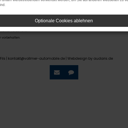
on dritten Werbetreibenden verwendet werden, um Sie auf anderen Webseiten zu ve
ind.
 Erstzulassung).
Optionale Cookies ablehnen
über der ehemaligen unverbindlichen Preisempfehlung des Herstellers am Tag der Erst
rrtümer vorbehalten.
r vorbehalten.
Fils | kontakt@vollmer-automobile.de |
Webdesign by audaris.de