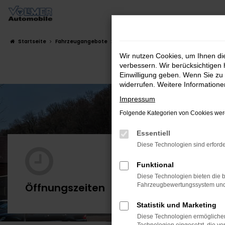
Zum
Hauptinhalt
springen
Startseite
Fahrzeugangebote
Fahrzeug-Showroom
Wir nutzen Cookies, um Ihnen d
verbessern. Wir berücksichtigen 
Einwilligung geben. Wenn Sie zu 
widerrufen. Weitere Information
Impressum
Folgende Kategorien von Cookies werd
Essentiell
Diese Technologien sind erforde
Mo. - Do.
Funktional
Diese Technologien bieten die b
Öffnungszeiten
Fahrzeugbewertungssystem und w
Fr.
Statistik und Marketing
Diese Technologien ermöglichen