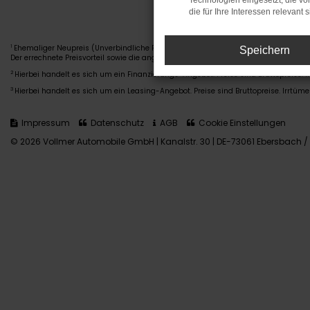
Technologien eingesetzt, die v
die für Ihre Interessen relevant s
Ehemaliger Neupreis (Unverbindliche Preisempfehlung des Herstellers am Tag der
1
Speichern
Der errechnete Preisvorteil sowie die angegebene Ersparnis errechnet sich gegen
2
Hierbei handelt es sich um ein Finanzierungs-Angebot. Preise sind Bruttopreise. I
3
Hierbei handelt es sich um ein Leasing-Angebot. Preise sind Bruttopreise. Irrtüme
Impressum
Datenschutz
AGB
Cookie Einstellungen
© 2026 Vollmer Automobile GmbH | Kanalstr. 30 | DE-73061 Ebersbach / 