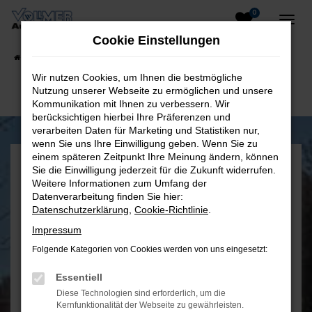
0
Zum
Hauptinhalt
Cookie Einstellungen
springen
Startseite
Fahrzeugangebote
Fahrzeug-Showroom
Wir nutzen Cookies, um Ihnen die bestmögliche
Nutzung unserer Webseite zu ermöglichen und unsere
Kommunikation mit Ihnen zu verbessern. Wir
berücksichtigen hierbei Ihre Präferenzen und
verarbeiten Daten für Marketing und Statistiken nur,
wenn Sie uns Ihre Einwilligung geben. Wenn Sie zu
einem späteren Zeitpunkt Ihre Meinung ändern, können
Sie die Einwilligung jederzeit für die Zukunft widerrufen.
Weitere Informationen zum Umfang der
Datenverarbeitung finden Sie hier:
Datenschutzerklärung
,
Cookie-Richtlinie
.
Öffnungszeiten
Impressum
Folgende Kategorien von Cookies werden von uns eingesetzt:
Mo. - Do.
8:00 – 12:00 Uhr
Essentiell
13:00 – 17:00 Uhr
Diese Technologien sind erforderlich, um die
Fr.
8:00 - 12:00 Uhr
Kernfunktionalität der Webseite zu gewährleisten.