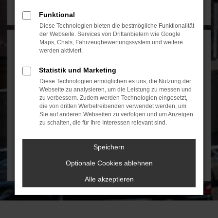
Funktional
Diese Technologien bieten die bestmögliche Funktionalität
der Webseite. Services von Drittanbietern wie Google
Maps, Chats, Fahrzeugbewertungssystem und weitere
werden aktiviert.
Statistik und Marketing
Kontakt
Diese Technologien ermöglichen es uns, die Nutzung der
Webseite zu analysieren, um die Leistung zu messen und
zu verbessern. Zudem werden Technologien eingesetzt,
Vollmer Automobile GmbH
die von dritten Werbetreibenden verwendet werden, um
Kanalstr. 30
Sie auf anderen Webseiten zu verfolgen und um Anzeigen
73061 Ebersbach
zu schalten, die für Ihre Interessen relevant sind.
Tel.:
07163 – 929 113
kontakt@vollmer-automobile.de
Speichern
Optionale Cookies ablehnen
Alle akzeptieren