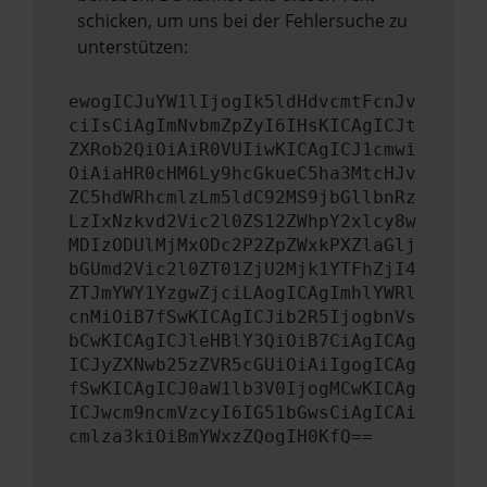
schicken, um uns bei der Fehlersuche zu
unterstützen:
ewogICJuYW1lIjogIk5ldHdvcmtFcnJv
ciIsCiAgImNvbmZpZyI6IHsKICAgICJt
ZXRob2QiOiAiR0VUIiwKICAgICJ1cmwi
OiAiaHR0cHM6Ly9hcGkueC5ha3MtcHJv
ZC5hdWRhcmlzLm5ldC92MS9jbGllbnRz
LzIxNzkvd2Vic2l0ZS12ZWhpY2xlcy8w
MDIzODUlMjMxODc2P2ZpZWxkPXZlaGlj
bGUmd2Vic2l0ZT01ZjU2Mjk1YTFhZjI4
ZTJmYWY1YzgwZjciLAogICAgImhlYWRl
cnMiOiB7fSwKICAgICJib2R5IjogbnVs
bCwKICAgICJleHBlY3QiOiB7CiAgICAg
ICJyZXNwb25zZVR5cGUiOiAiIgogICAg
fSwKICAgICJ0aW1lb3V0IjogMCwKICAg
ICJwcm9ncmVzcyI6IG51bGwsCiAgICAi
cmlza3kiOiBmYWxzZQogIH0KfQ==