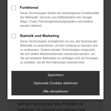
verhindern. Funktioniert die Seite in einem
Funktional
anderen Browser oder in einem privaten
Diese Technologien bieten die bestmögliche Funktionalität
Fenster?
der Webseite. Services von Drittanbietern wie Google
Starte dein Gerät neu.
Maps, Chats, Fahrzeugbewertungssystem und weitere
werden aktiviert.
Das kann manchmal helfen,
vorübergehende Probleme zu beheben.
Statistik und Marketing
Stelle sicher, dass dein Browser und dein
Diese Technologien ermöglichen es uns, die Nutzung der
Webseite zu analysieren, um die Leistung zu messen und
Betriebssystem auf dem neuesten Stand
zu verbessern. Zudem werden Technologien eingesetzt,
sind.
die von dritten Werbetreibenden verwendet werden, um
Sie auf anderen Webseiten zu verfolgen und um Anzeigen
Veraltete Software birgt nicht nur ein
zu schalten, die für Ihre Interessen relevant sind.
Sicherheitsrisiko, sondern kann auch dazu
führen, dass bestimmte Funktionen nicht
Speichern
mehr unterstützt werden.
Optionale Cookies ablehnen
Wende dich an den Webseitenbetreiber.
Wenn du alle oben genannten Schritte
Alle akzeptieren
versucht hast, kontaktiere uns bitte. Wir
werden versuchen, das Problem zu
beheben. Du kannst uns diesen Text