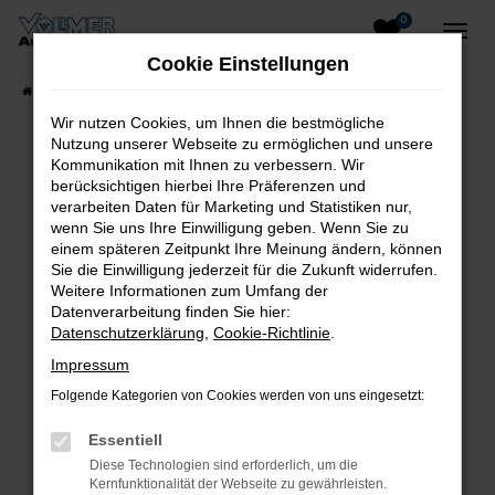
0
Zum
Hauptinhalt
Cookie Einstellungen
springen
Startseite
Fahrzeugangebote
Fahrzeug-Showroom
Wir nutzen Cookies, um Ihnen die bestmögliche
Nutzung unserer Webseite zu ermöglichen und unsere
Kommunikation mit Ihnen zu verbessern. Wir
berücksichtigen hierbei Ihre Präferenzen und
Fehler: Network Error
verarbeiten Daten für Marketing und Statistiken nur,
wenn Sie uns Ihre Einwilligung geben. Wenn Sie zu
Beim Laden ist ein Fehler aufgetreten.
einem späteren Zeitpunkt Ihre Meinung ändern, können
Hier sind ein paar Tipps, die dir helfen können:
Sie die Einwilligung jederzeit für die Zukunft widerrufen.
Weitere Informationen zum Umfang der
Überprüfe deine Firewall und deine
Datenverarbeitung finden Sie hier:
Datenschutzerklärung
,
Cookie-Richtlinie
.
Internetverbindung.
Laden andere Webseiten, zum Beispiel
Impressum
deine Suchmaschine?
Folgende Kategorien von Cookies werden von uns eingesetzt:
Prüfe deine Browsererweiterungen.
Essentiell
Manche Erweiterungen, wie Werbeblocker,
Diese Technologien sind erforderlich, um die
können das Laden bestimmter Seiten
Kernfunktionalität der Webseite zu gewährleisten.