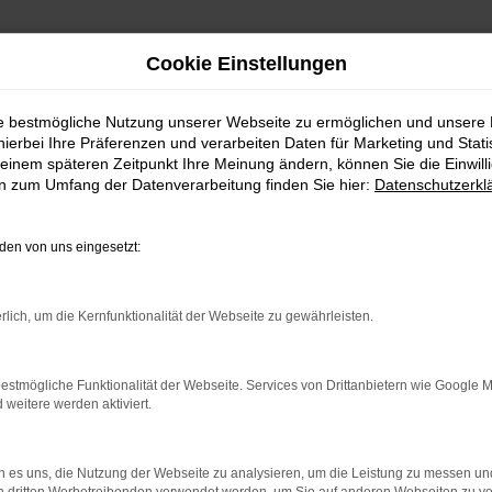
Cookie Einstellungen
ie bestmögliche Nutzung unserer Webseite zu ermöglichen und unsere
hierbei Ihre Präferenzen und verarbeiten Daten für Marketing und Stati
einem späteren Zeitpunkt Ihre Meinung ändern, können Sie die Einwillig
en zum Umfang der Datenverarbeitung finden Sie hier:
Datenschutzerkl
en von uns eingesetzt:
rbindung.
rlich, um die Kernfunktionalität der Webseite zu gewährleisten.
hmaschine?
estmögliche Funktionalität der Webseite. Services von Drittanbietern wie Google 
das Laden bestimmter Seiten verhindern. Funktioniert die
eitere werden aktiviert.
 es uns, die Nutzung der Webseite zu analysieren, um die Leistung zu messen u
bleme zu beheben.