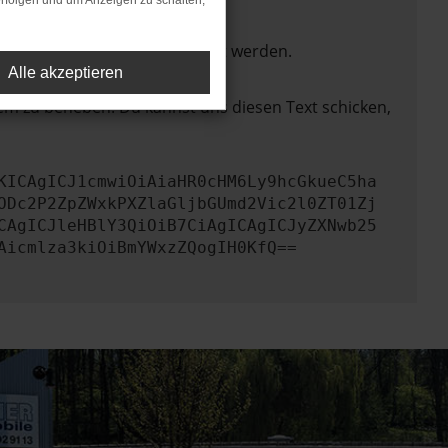
rfolgen und um Anzeigen zu schalten,
ktionen nicht mehr unterstützt werden.
Alle akzeptieren
lem zu beheben. Du kannst uns diesen Text schicken,
KICAgICJ1cmwiOiAiaHR0cHM6Ly9hcGkueC5ha
ODc2P2ZpZWxkPXZlaGljbGUmd2Vic2l0ZT01Zj
CAgICJleHBlY3QiOiB7CiAgICAgICJyZXNwb25
Aicmlza3kiOiBmYWxzZQogIH0KfQ==