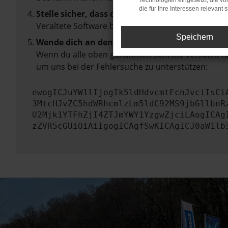
Technologien eingesetzt, die v
die für Ihre Interessen relevant s
Stelle sicher, dass dein Browser und dein Betr
Veraltete Software birgt nicht nur ein Sicherhei
Speichern
Wende dich an den Webseitenbetreiber.
Wenn du alle oben genannten Schritte versucht ha
um uns bei der Fehlersuche zu unterstützen:
ewogICJuYW1lIjogIk5ldHdvcmtFcnJvciIsCi
3MtcHJvZC5hdWRhcmlzLm5ldC92MS9jbGllbnR
U2Mjk1YTFhZjI4ZTJmYWY1YzgwZjciLAogICAg
zZVR5cGUiOiAiIgogICAgfSwKICAgICJ0aW1lb