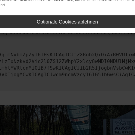
on dritten Werbetreibenden verwendet werden, um Sie auf anderen Webseiten zu ve
ind.
iebssystem auf dem neuesten Stand sind.
tsrisiko, sondern kann auch dazu führen, dass bestimmte Fun
Optionale Cookies ablehnen
st, kontaktiere uns bitte. Wir werden versuchen, das Prob
AgImNvbmZpZyI6IHsKICAgICJtZXRob2QiOiAiR0VUIiw
zLzIxNzkvd2Vic2l0ZS12ZWhpY2xlcy8wMDI0NDUlMjMx
ImhlYWRlcnMiOiB7fSwKICAgICJib2R5IjogbnVsbCwKI
3V0IjogMCwKICAgICJwcm9ncmVzcyI6IG51bGwsCiAgIC