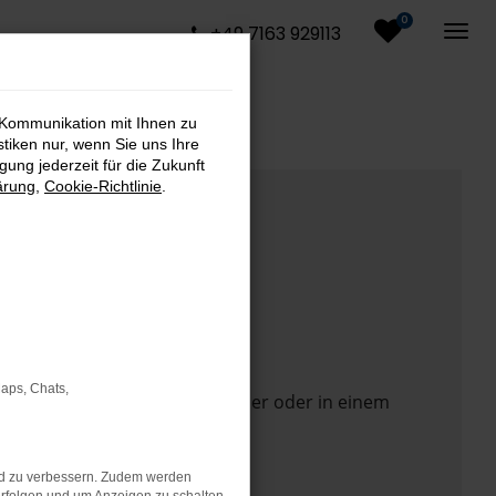
0
+49 7163 929113
 Kommunikation mit Ihnen zu
stiken nur, wenn Sie uns Ihre
ung jederzeit für die Zukunft
ärung
,
Cookie-Richtlinie
.
Maps, Chats,
 Seite in einem anderen Browser oder in einem
nd zu verbessern. Zudem werden