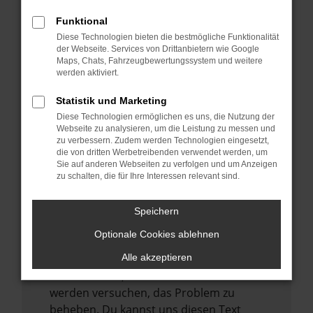
verhindern. Funktioniert die Seite in einem
Funktional
anderen Browser oder in einem privaten
Diese Technologien bieten die bestmögliche Funktionalität
Fenster?
der Webseite. Services von Drittanbietern wie Google
Starte dein Gerät neu.
Maps, Chats, Fahrzeugbewertungssystem und weitere
werden aktiviert.
Das kann manchmal helfen,
vorübergehende Probleme zu beheben.
Statistik und Marketing
Stelle sicher, dass dein Browser und dein
Diese Technologien ermöglichen es uns, die Nutzung der
Webseite zu analysieren, um die Leistung zu messen und
Betriebssystem auf dem neuesten Stand
zu verbessern. Zudem werden Technologien eingesetzt,
sind.
die von dritten Werbetreibenden verwendet werden, um
Sie auf anderen Webseiten zu verfolgen und um Anzeigen
Veraltete Software birgt nicht nur ein
zu schalten, die für Ihre Interessen relevant sind.
Sicherheitsrisiko, sondern kann auch dazu
führen, dass bestimmte Funktionen nicht
Speichern
mehr unterstützt werden.
Optionale Cookies ablehnen
Wende dich an den Webseitenbetreiber.
Wenn du alle oben genannten Schritte
Alle akzeptieren
versucht hast, kontaktiere uns bitte. Wir
werden versuchen, das Problem zu
beheben. Du kannst uns diesen Text