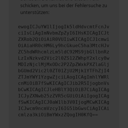
schicken, um uns bei der Fehlersuche zu
unterstützen:
ewogICJuYW1lIjogIk5ldHdvcmtFcnJv
ciIsCiAgImNvbmZpZyI6IHsKICAgICJt
ZXRob2QiOiAiR0VUIiwKICAgICJ1cmwi
OiAiaHR0cHM6Ly9hcGkueC5ha3MtcHJv
ZC5hdWRhcmlzLm5ldC92MS9jbGllbnRz
LzIxNzkvd2Vic2l0ZS12ZWhpY2xlcy8w
MDIzNjclMjMxODc2P2ZpZWxkPXZlaGlj
bGUmd2Vic2l0ZT01ZjU2Mjk1YTFhZjI4
ZTJmYWY1YzgwZjciLAogICAgImhlYWRl
cnMiOiB7fSwKICAgICJib2R5IjogbnVs
bCwKICAgICJleHBlY3QiOiB7CiAgICAg
ICJyZXNwb25zZVR5cGUiOiAiIgogICAg
fSwKICAgICJ0aW1lb3V0IjogMCwKICAg
ICJwcm9ncmVzcyI6IG51bGwsCiAgICAi
cmlza3kiOiBmYWxzZQogIH0KfQ==