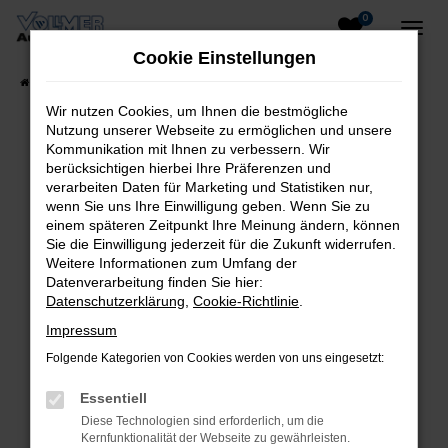
0
Zum
Hauptinhalt
Cookie Einstellungen
springen
Startseite
Fahrzeugangebote
Fahrzeug-Showroom
Wir nutzen Cookies, um Ihnen die bestmögliche
Nutzung unserer Webseite zu ermöglichen und unsere
Kommunikation mit Ihnen zu verbessern. Wir
berücksichtigen hierbei Ihre Präferenzen und
Fehler: Network Error
verarbeiten Daten für Marketing und Statistiken nur,
wenn Sie uns Ihre Einwilligung geben. Wenn Sie zu
Beim Laden ist ein Fehler aufgetreten.
einem späteren Zeitpunkt Ihre Meinung ändern, können
Hier sind ein paar Tipps, die dir helfen können:
Sie die Einwilligung jederzeit für die Zukunft widerrufen.
Weitere Informationen zum Umfang der
Überprüfe deine Firewall und deine
Datenverarbeitung finden Sie hier:
Datenschutzerklärung
,
Cookie-Richtlinie
.
Internetverbindung.
Laden andere Webseiten, zum Beispiel
Impressum
deine Suchmaschine?
Folgende Kategorien von Cookies werden von uns eingesetzt:
Prüfe deine Browsererweiterungen.
Essentiell
Manche Erweiterungen, wie Werbeblocker,
Diese Technologien sind erforderlich, um die
können das Laden bestimmter Seiten
Kernfunktionalität der Webseite zu gewährleisten.