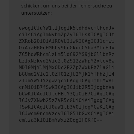
schicken, um uns bei der Fehlersuche zu
unterstützen:
ewogICJuYW1lIjogIk5ldHdvcmtFcnJv
ciIsCiAgImNvbmZpZyI6IHsKICAgICJt
ZXRob2QiOiAiR0VUIiwKICAgICJ1cmwi
OiAiaHR0cHM6Ly9hcGkueC5ha3MtcHJv
ZC5hdWRhcmlzLm5ldC92MS9jbGllbnRz
LzIxNzkvd2Vic2l0ZS12ZWhpY2xlcy8w
MDI0MjYlMjMxODc2P2ZpZWxkPXZlaGlj
bGUmd2Vic2l0ZT01ZjU2Mjk1YTFhZjI4
ZTJmYWY1YzgwZjciLAogICAgImhlYWRl
cnMiOiB7fSwKICAgICJib2R5IjogbnVs
bCwKICAgICJleHBlY3QiOiB7CiAgICAg
ICJyZXNwb25zZVR5cGUiOiAiIgogICAg
fSwKICAgICJ0aW1lb3V0IjogMCwKICAg
ICJwcm9ncmVzcyI6IG51bGwsCiAgICAi
cmlza3kiOiBmYWxzZQogIH0KfQ==