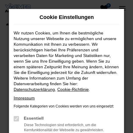
0
Zum
Hauptinhalt
Cookie Einstellungen
springen
Startseite
Fahrzeugangebote
Fahrzeug-Showroom
Wir nutzen Cookies, um Ihnen die bestmögliche
Nutzung unserer Webseite zu ermöglichen und unsere
Kommunikation mit Ihnen zu verbessern. Wir
berücksichtigen hierbei Ihre Präferenzen und
Fehler: Network Error
verarbeiten Daten für Marketing und Statistiken nur,
wenn Sie uns Ihre Einwilligung geben. Wenn Sie zu
Beim Laden ist ein Fehler aufgetreten.
einem späteren Zeitpunkt Ihre Meinung ändern, können
Hier sind ein paar Tipps, die dir helfen können:
Sie die Einwilligung jederzeit für die Zukunft widerrufen.
Weitere Informationen zum Umfang der
Überprüfe deine Firewall und deine
Datenverarbeitung finden Sie hier:
Datenschutzerklärung
,
Cookie-Richtlinie
.
Internetverbindung.
Laden andere Webseiten, zum Beispiel
Impressum
deine Suchmaschine?
Folgende Kategorien von Cookies werden von uns eingesetzt:
Prüfe deine Browsererweiterungen.
Essentiell
Manche Erweiterungen, wie Werbeblocker,
Diese Technologien sind erforderlich, um die
können das Laden bestimmter Seiten
Kernfunktionalität der Webseite zu gewährleisten.