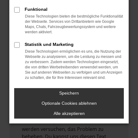
verhindern. Funktioniert die Seite in einem
Funktional
anderen Browser oder in einem privaten
Diese Technologien bieten die bestmögliche Funktionalität
Fenster?
der Webseite. Services von Drittanbietern wie Google
Starte dein Gerät neu.
Maps, Chats, Fahrzeugbewertungssystem und weitere
werden aktiviert.
Das kann manchmal helfen,
vorübergehende Probleme zu beheben.
Statistik und Marketing
Stelle sicher, dass dein Browser und dein
Diese Technologien ermöglichen es uns, die Nutzung der
Webseite zu analysieren, um die Leistung zu messen und
Betriebssystem auf dem neuesten Stand
zu verbessern. Zudem werden Technologien eingesetzt,
sind.
die von dritten Werbetreibenden verwendet werden, um
Sie auf anderen Webseiten zu verfolgen und um Anzeigen
Veraltete Software birgt nicht nur ein
zu schalten, die für Ihre Interessen relevant sind.
Sicherheitsrisiko, sondern kann auch dazu
führen, dass bestimmte Funktionen nicht
Speichern
mehr unterstützt werden.
Optionale Cookies ablehnen
Wende dich an den Webseitenbetreiber.
Wenn du alle oben genannten Schritte
Alle akzeptieren
versucht hast, kontaktiere uns bitte. Wir
werden versuchen, das Problem zu
beheben. Du kannst uns diesen Text